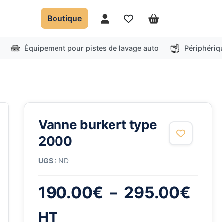
Boutique
Mon compte
Favoris
Panier
Équipement pour pistes de lavage auto
Périphériq
Vanne burkert type
2000
UGS :
ND
Pla
190.00
€
–
295.00
€
de
HT