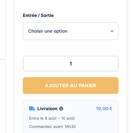
prix 
Entrée / Sortie
190
à
295
AJOUTER AU PANIER
Livraison
19,00 €
Entre le 8 août – 10 août
Commandez avant 16h30