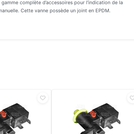
e gamme complète d’accessoires pour l’indication de la
 manuelle. Cette vanne possède un joint en EPDM.
Ce
produit
a
plusieurs
variations.