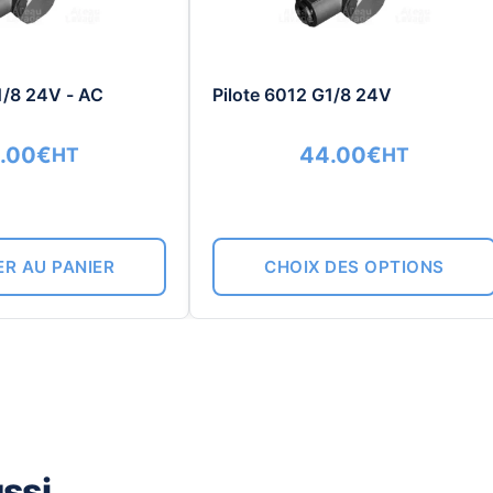
Les
options
peuvent
1/8 24V - AC
Pilote 6012 G1/8 24V
être
choisies
.00
€
44.00
€
HT
HT
sur
la
page
du
R AU PANIER
CHOIX DES OPTIONS
produit
si...