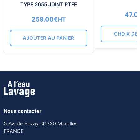
TYPE 2655 JOINT PTFE
47.0
259.00
€
HT
CHOIX DE
AJOUTER AU PANIER
Nous contacter
5 Av. de Pezay, 41330 Marolles
FRANCE