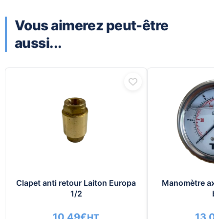
Vous aimerez peut-être
aussi...
Clapet anti retour Laiton Europa
Manomètre axia
1/2
b
10.49
€
13.0
HT