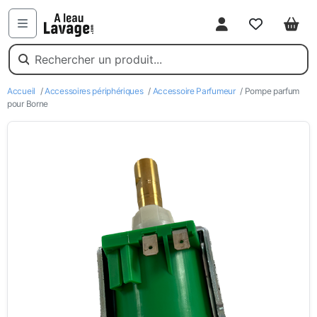
Mon compte
Favoris
Pani
Menu
Accueil
/
Accessoires périphériques
/
Accessoire Parfumeur
/ Pompe parfum
pour Borne