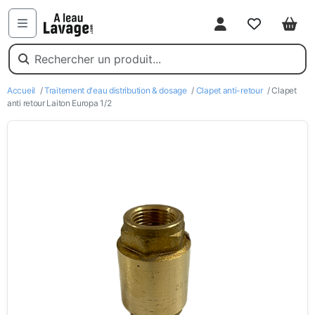
Mon compte
Favoris
Pani
Menu
Accueil
/
Traitement d'eau distribution & dosage
/
Clapet anti-retour
/ Clapet
anti retour Laiton Europa 1/2