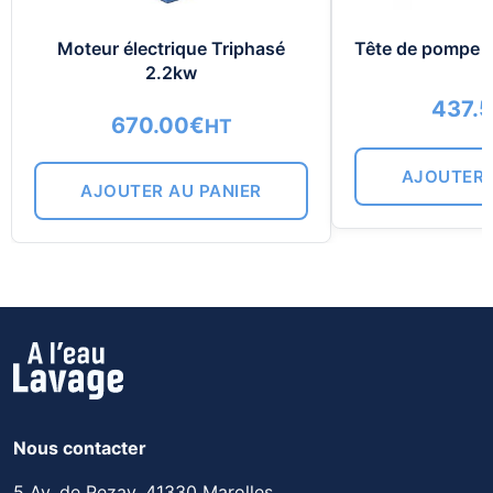
Moteur électrique Triphasé
Tête de pompe 
2.2kw
437.
670.00
€
HT
AJOUTER 
AJOUTER AU PANIER
Nous contacter
5 Av. de Pezay, 41330 Marolles