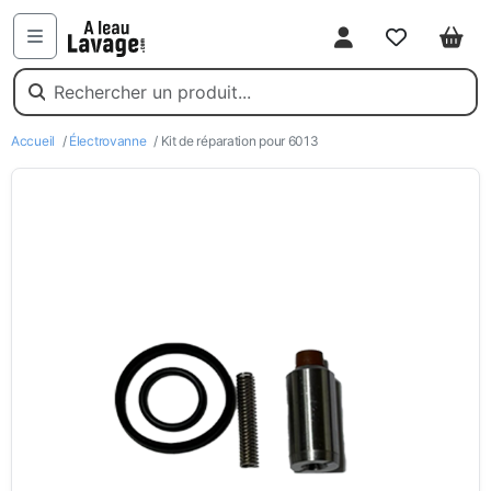
Mon compte
Favoris
Pani
Menu
Accueil
/
Électrovanne
/ Kit de réparation pour 6013