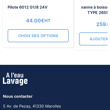
peuvent
Pilote 6012 G1/8 24V
vanne à boisse
être
TYPE 2655 
choisies
44.00
€
HT
sur
259.
la
CHOIX DES OPTIONS
page
AJOUTER 
du
produit
Nous contacter
5 Av. de Pezay, 41330 Marolles