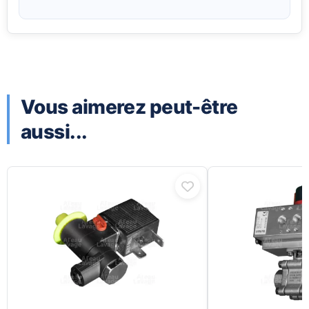
Vous aimerez peut-être
aussi...
Ce
produit
a
plusieurs
variations.
Les
options