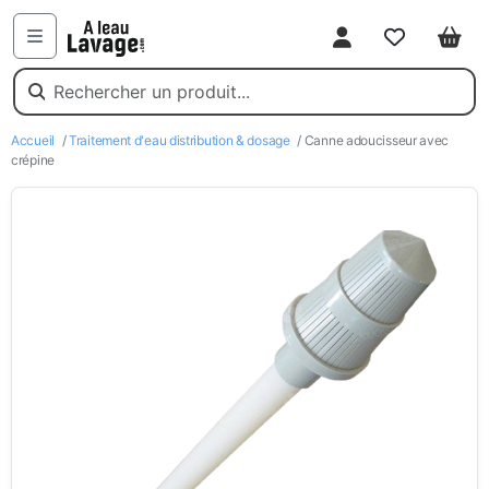
Mon compte
Favoris
Pani
Menu
Accueil
/
Traitement d'eau distribution & dosage
/ Canne adoucisseur avec
crépine