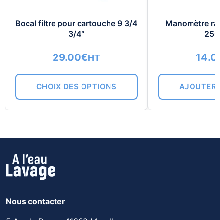
options
peuvent
Bocal filtre pour cartouche 9 3/4
Manomètre rad
être
3/4“
250
choisies
sur
29.00
€
14.0
HT
la
page
CHOIX DES OPTIONS
AJOUTER 
du
produit
Nous contacter