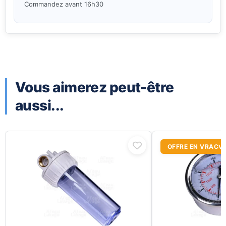
Commandez avant 16h30
Vous aimerez peut-être
aussi...
Ce
OFFRE EN VRAC
produit
a
plusieurs
variations.
Les