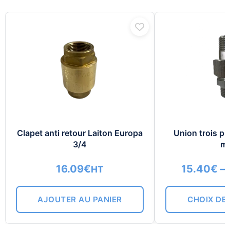
Clapet anti retour Laiton Europa
Union trois pi
3/4
mâ
16.09
€
15.40
€
–
HT
AJOUTER AU PANIER
CHOIX DE