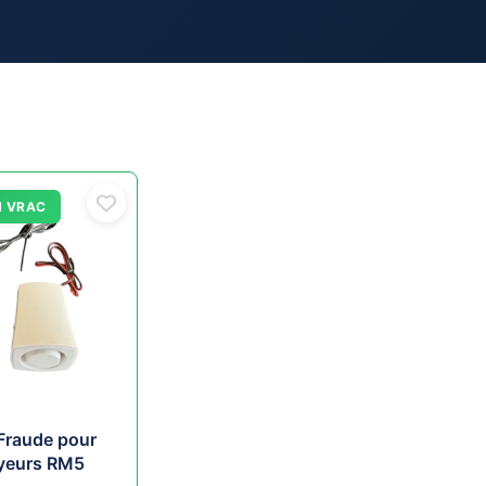
N VRAC
-Fraude pour
yeurs RM5