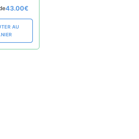
43.00
€
 de
TER AU
ANIER