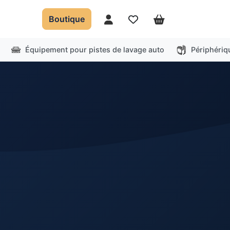
Boutique
Mon compte
Favoris
Panier
Équipement pour pistes de lavage auto
Périphériq