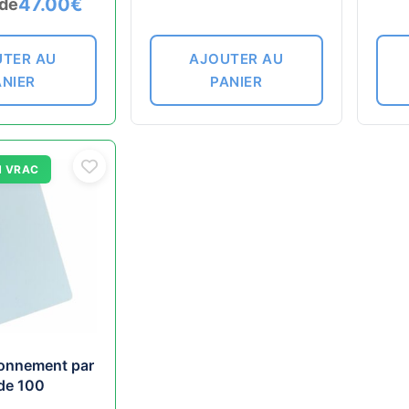
47.00
€
 de
TER AU
AJOUTER AU
ANIER
PANIER
N VRAC
bonnement par
 de 100