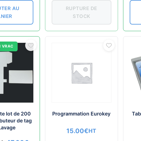
TER AU
RUPTURE DE
ANIER
STOCK
N VRAC
te lot de 200
Programmation Eurokey
Tab
ibuteur de tag
Lavage
15.00
€
HT