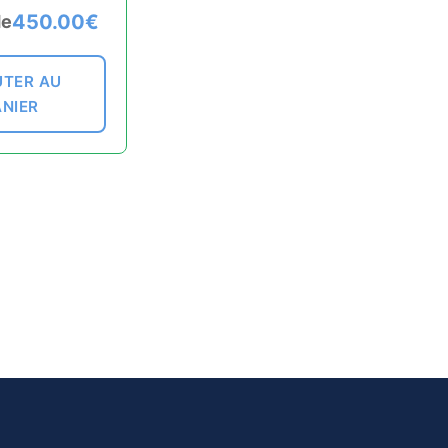
450.00
€
de
TER AU
ANIER