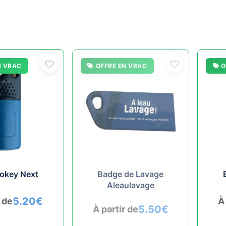
N VRAC
OFFRE EN VRAC
O
rokey Next
Badge de Lavage
Aleaulavage
5.20
€
r de
À
5.50
€
À partir de