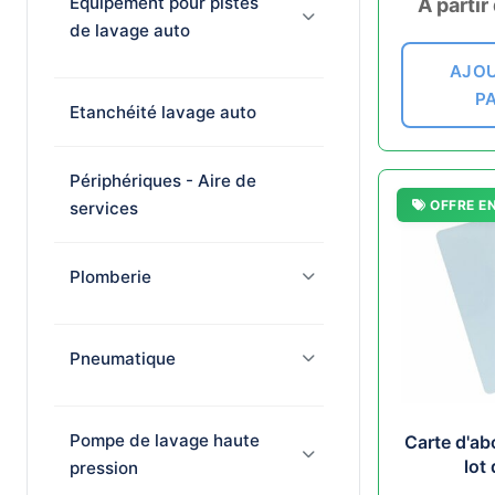
Équipement pour pistes
À partir
de lavage auto
AJOU
P
Etanchéité lavage auto
Périphériques - Aire de
OFFRE E
services
Plomberie
Pneumatique
Pompe de lavage haute
Carte d'a
lot
pression