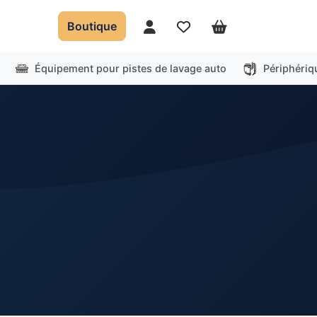
Boutique
Mon compte
Favoris
Panier
Équipement pour pistes de lavage auto
Périphériq