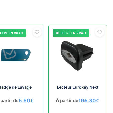
FFRE EN VRAC
OFFRE EN VRAC
Badge de Lavage
Lecteur Eurokey Next
5.50
€
195.30
€
 partir de
À partir de