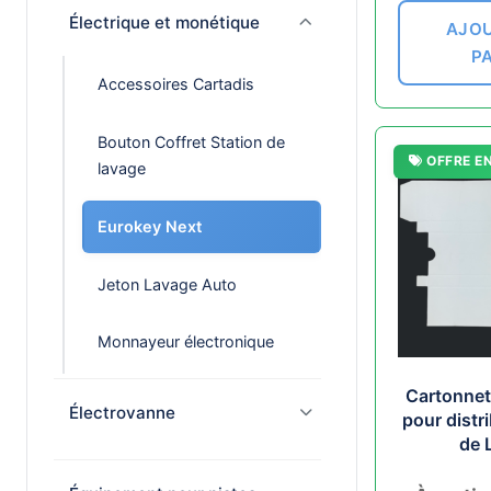
Électrique et monétique
AJOU
P
Accessoires Cartadis
Bouton Coffret Station de
OFFRE E
lavage
Eurokey Next
Jeton Lavage Auto
Monnayeur électronique
Cartonnet
Électrovanne
pour distr
de 