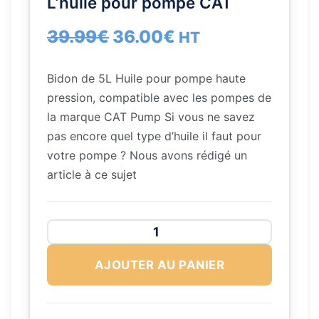
L’huile pour pompe CAT
L
L
39.99
€
36.00
€
HT
e
e
Bidon de 5L Huile pour pompe haute
p
p
pression, compatible avec les pompes de
la marque CAT Pump Si vous ne savez
r
r
pas encore quel type d’huile il faut pour
votre pompe ? Nous avons rédigé un
i
i
article à ce sujet
x
x
i
a
q
n
c
u
AJOUTER AU PANIER
a
i
t
n
t
u
t