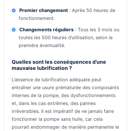
3
0
p
Premier changement
: Après 50 heures de
o
9
0
fonctionnement.
m
.
€
p
Changements réguliers
: Tous les 3 mois ou
e
toutes les 500 heures d’utilisation, selon la
9
.
première éventualité.
C
9
A
Quelles sont les
T
conséquences d’une
€
mauvaise lubrification
?
.
L’absence de lubrification adéquate peut
entraîner une usure prématurée des composants
internes de la pompe, des dysfonctionnements
et, dans les cas extrêmes, des pannes
irréversibles. Il est impératif de ne jamais faire
fonctionner la pompe sans huile, car cela
pourrait endommager de manière permanente le