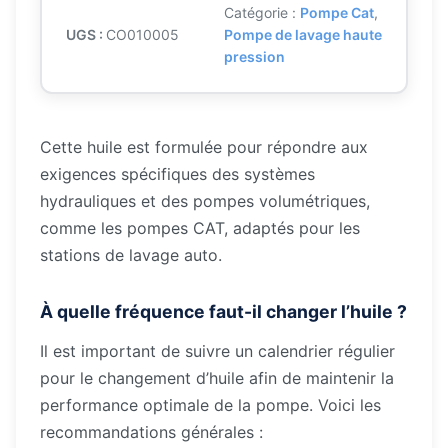
Catégorie :
Pompe Cat
, 
i
i
e
CO010005
Pompe de lavage haute
t
pression
é
a
l
d
l
e
e
Cette huile est formulée pour répondre aux
L
é
s
exigences spécifiques des systèmes
'
t
t
hydrauliques et des pompes volumétriques,
h
comme les pompes CAT, adaptés pour les
u
a
stations de lavage auto.
i
i
:
l
À quelle
fréquence faut-il changer l’huile ?
e
t
3
Il est important de suivre un calendrier régulier
p
6
pour le changement d’huile afin de maintenir la
o
performance optimale de la pompe. Voici les
u
:
.
recommandations générales :
r