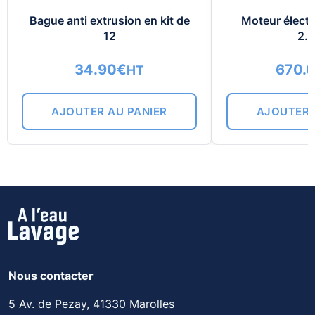
Bague anti extrusion en kit de
Moteur électr
12
2.
34.90
€
670.
HT
AJOUTER AU PANIER
AJOUTER 
Nous contacter
5 Av. de Pezay, 41330 Marolles