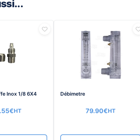
si...
ffe Inox 1/8 6X4
Débimetre
.55
€
79.90
€
HT
HT