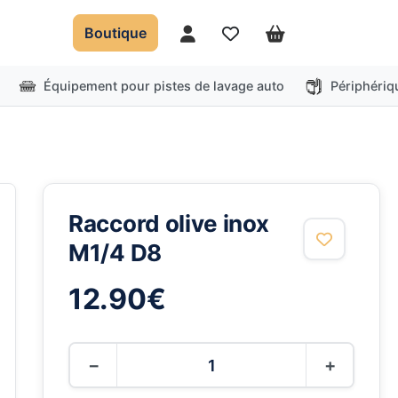
Boutique
Mon compte
Favoris
Panier
Équipement pour pistes de lavage auto
Périphériq
Raccord olive inox
M1/4 D8
12.90
€
−
+