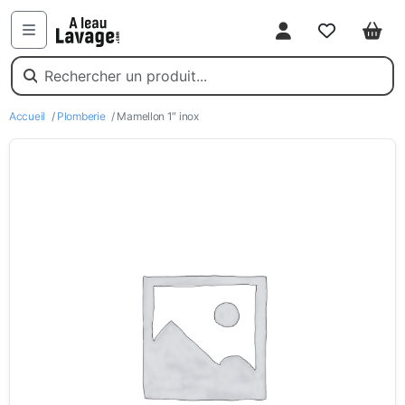
Mon compte
Favoris
Pani
Menu
Accueil
/
Plomberie
/ Mamellon 1″ inox