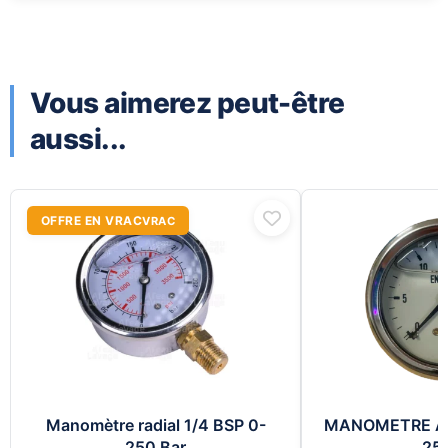
Vous aimerez peut-être
aussi...
OFFRE EN VRAC
Manomètre radial 1/4 BSP 0-
MANOMETRE AXI
250 Bar
25 