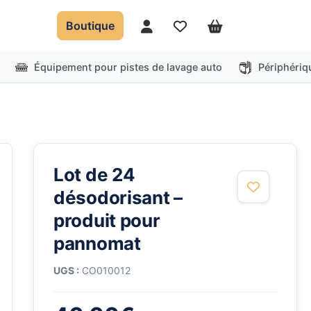
Boutique
Mon compte
Favoris
Panier
Équipement pour pistes de lavage auto
Périphériq
Lot de 24
désodorisant –
produit pour
pannomat
UGS :
CO010012