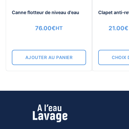
Canne flotteur de niveau d'eau
Clapet anti-re
76.00
€
21.00
€
HT
AJOUTER AU PANIER
CHOIX 