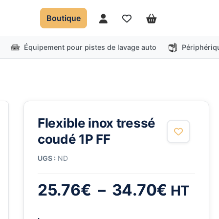
Boutique
Mon compte
Favoris
Panier
Équipement pour pistes de lavage auto
Périphériq
Flexible inox tressé
coudé 1P FF
UGS :
ND
Plage
25.76
€
–
34.70
€
HT
de