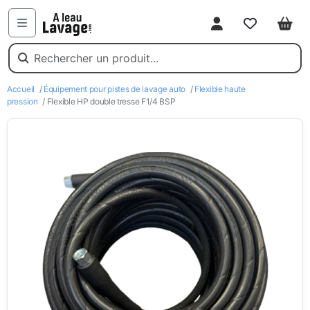
Mon compte
Favoris
Pani
Menu
Accueil
/
Équipement pour pistes de lavage auto
/
Flexible haute
pression
/ Flexible HP double tresse F1/4 BSP