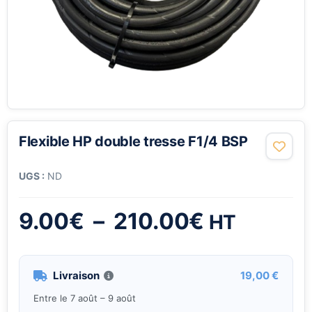
Flexible HP double tresse F1/4 BSP
UGS :
ND
Plage
9.00
€
–
210.00
€
HT
de
Livraison
19,00 €
prix :
Entre le 7 août – 9 août