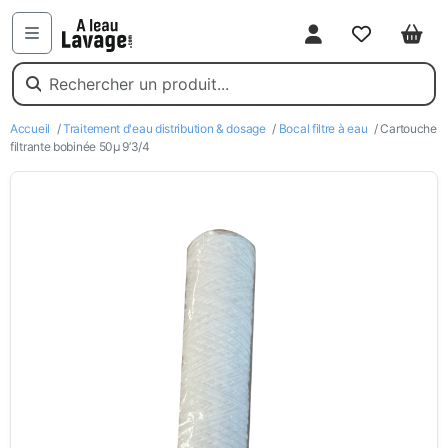
Mon compte
Favoris
Pani
Menu
Accueil
/
Traitement d'eau distribution & dosage
/
Bocal filtre à eau
/ Cartouche
filtrante bobinée 50µ 9’3/4