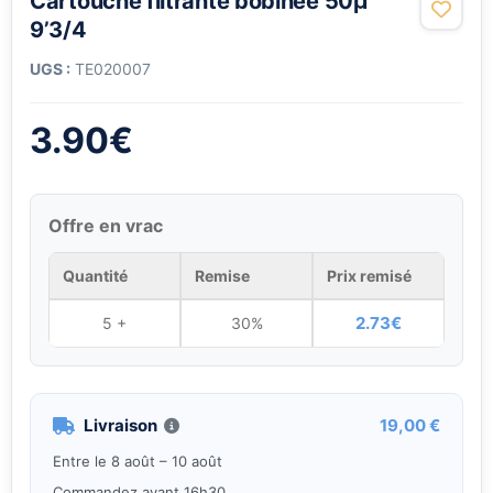
Cartouche filtrante bobinée 50µ
9’3/4
UGS :
TE020007
3.90
€
Offre en vrac
Quantité
Remise
Prix remisé
2.73
€
5 +
30%
Livraison
19,00 €
Entre le 8 août – 10 août
Commandez avant 16h30