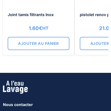
Joint tamis filtrants Inox
pistolet renov p
1.60
€
21.0
HT
AJOUTER AU PANIER
AJOUTER 
Nous contacter