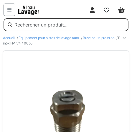
Mon compte
Favoris
Pani
Menu
Accueil
/
Équipement pour pistes de lavage auto
/
Buse haute pression
/ Buse
inox HP 1/4 40055