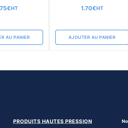
.75
€
1.70
€
HT
HT
R AU PANIER
AJOUTER AU PANIER
PRODUITS HAUTES PRESSION
No