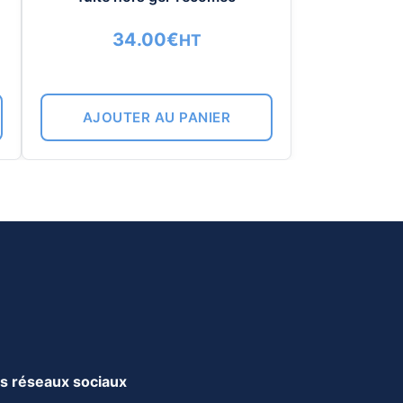
34.00
€
HT
AJOUTER AU PANIER
s réseaux sociaux