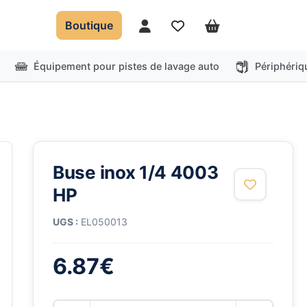
Boutique
Mon compte
Favoris
Panier
Équipement pour pistes de lavage auto
Périphériq
Buse inox 1/4 4003
HP
UGS :
EL050013
6.87
€