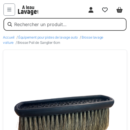
Mon compte
Favoris
Pani
Menu
Accueil
/
Équipement pour pistes de lavage auto
/
Brosse lavage
voiture
/ Brosse Poil de Sanglier 6cm