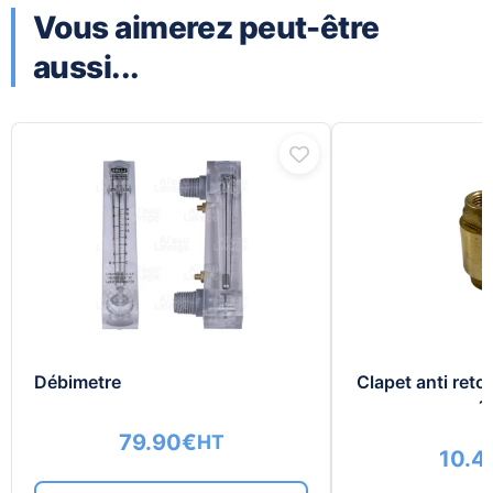
Vous aimerez peut-être
aussi...
Débimetre
Clapet anti reto
1
79.90
€
HT
10.4