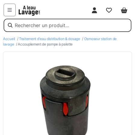
Mon compte
Favoris
Pani
Menu
Accueil
/
Traitement d'eau distribution & dosage
/
Osmoseur station de
lavage
/ Accouplement de pompe à palette